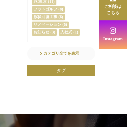
FC東京 (11)
ご相談は
フットゴルフ (8)
こちら
原状回復工事 (6)
リノベーション (6)
お知らせ (3)
入社式 (1)
Instagram
カテゴリ全てを表示
タグ