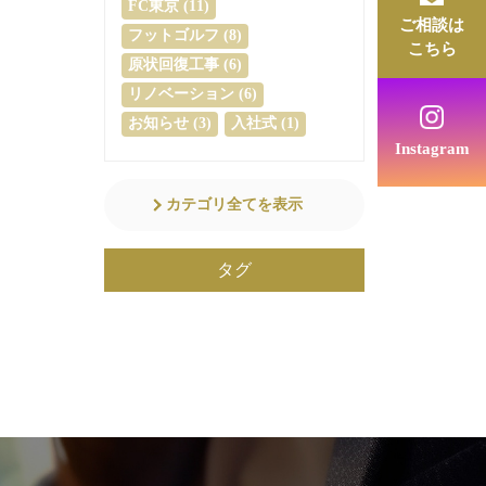
FC東京 (11)
ご相談は
フットゴルフ (8)
こちら
原状回復工事 (6)
リノベーション (6)
お知らせ (3)
入社式 (1)
Instagram
カテゴリ全てを表示
タグ