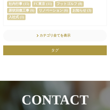
社内行事 (15)
FC東京 (11)
フットゴルフ (8)
原状回復工事 (6)
リノベーション (6)
お知らせ (3)
入社式 (1)
カテゴリ全てを表示
タグ
CONTACT